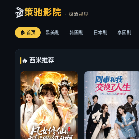
🎬
策驰影院
· 极清视界
🏠 首页
欧美剧
韩国剧
日本剧
泰国剧
🔥 西米推荐