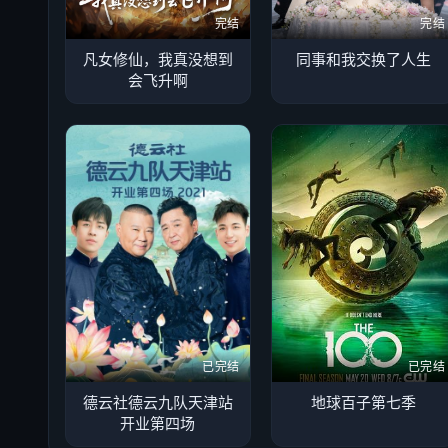
完结
完结
凡女修仙，我真没想到
同事和我交换了人生
会飞升啊
已完结
已完结
德云社德云九队天津站
地球百子第七季
开业第四场