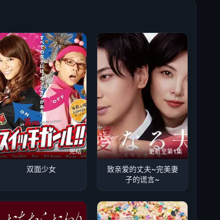
完结
更新至第1集
双面少女
致亲爱的丈夫~完美妻
子的谎言~