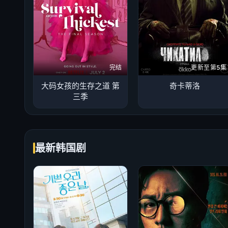
完结
更新至第5集
大码女孩的生存之道 第
奇卡蒂洛
三季
最新韩国剧