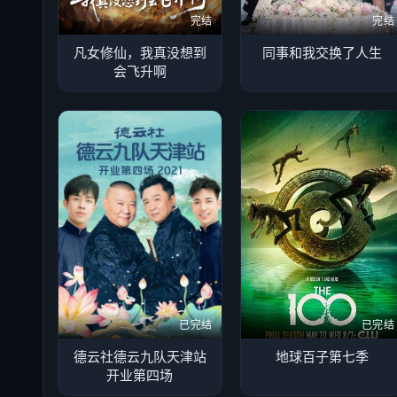
完结
完结
凡女修仙，我真没想到
同事和我交换了人生
会飞升啊
已完结
已完结
德云社德云九队天津站
地球百子第七季
开业第四场