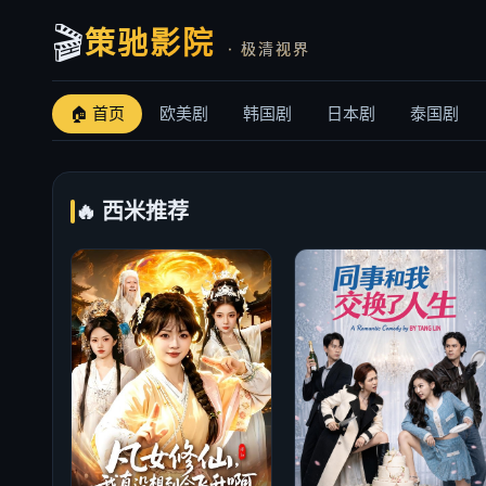
🎬
策驰影院
· 极清视界
🏠 首页
欧美剧
韩国剧
日本剧
泰国剧
🔥 西米推荐