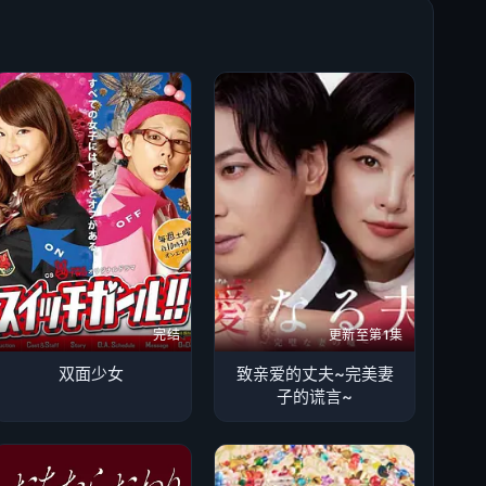
完结
更新至第1集
双面少女
致亲爱的丈夫~完美妻
子的谎言~