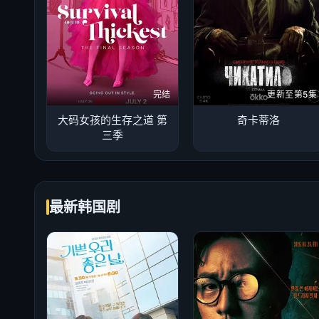
完结
更新至第5集
大码女孩的生存之道 第
奇卡蒂洛
三季
最新韩国剧